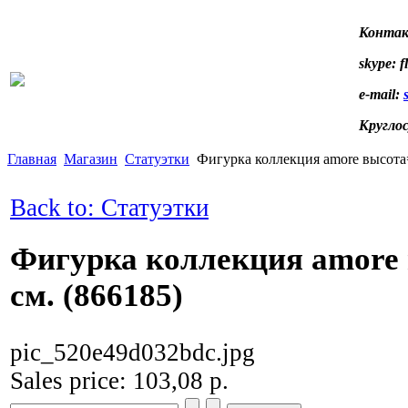
Контак
skype: f
e-mail:
Кругло
Главная
Магазин
Статуэтки
Фигурка коллекция amore высота=
Back to: Статуэтки
Фигурка коллекция amore
см. (866185)
pic_520e49d032bdc.jpg
Sales price:
103,08 р.