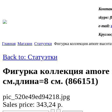
Контак
skype: f
e-mail:
Кругло
Главная
Магазин
Статуэтки
Фигурка коллекция amore высота=
Back to: Статуэтки
Фигурка коллекция amore
см.длина=8 см. (866151)
pic_520e49ed94218.jpg
Sales price:
343,24 р.